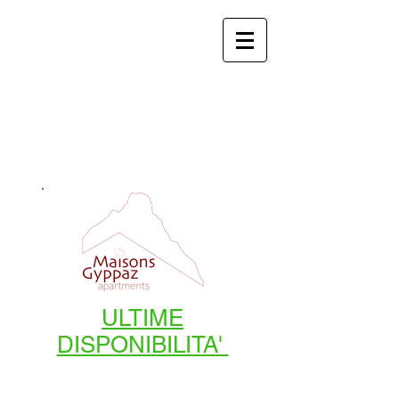
Appartamenti in affitto a
Torgnon
Maisons Gyppaz
ULTIME
DISPONIBILITA'